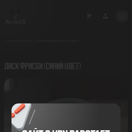
Диск фрисби (синий цвет)
/
/
/
Главная
Каталог
Игрушки
ДИСК ФРИСБИ (СИНИЙ ЦВЕТ)