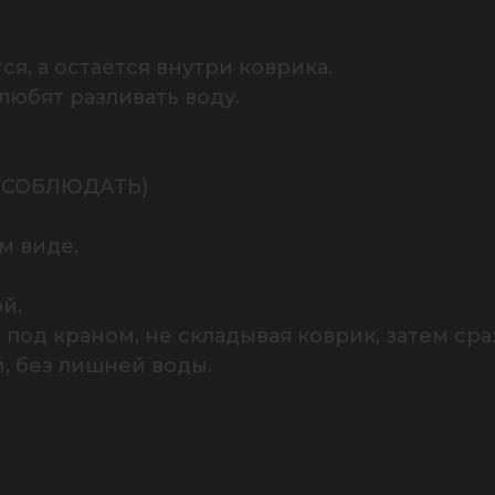
я, а остаётся внутри коврика.

юбят разливать воду.

О СОБЛЮДАТЬ)

 виде.

.

од краном, не складывая коврик, затем сраз
 без лишней воды.
