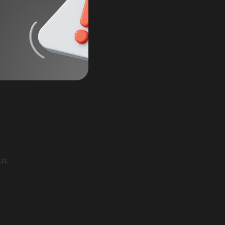
ность).

.
