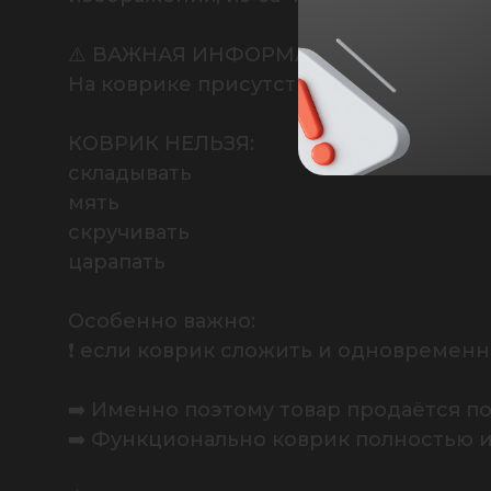
⚠️ ВАЖНАЯ ИНФОРМАЦИЯ О ДЕФЕКТЕ

На коврике присутствует незначительн
КОВРИК НЕЛЬЗЯ:

складывать

мять

скручивать

царапать

Особенно важно:

❗ если коврик сложить и одновременн
➡️ Именно поэтому товар продаётся по
➡️ Функционально коврик полностью и