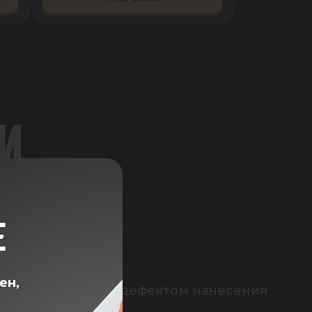
И
Е
 ₽

ен,
с косметическим дефектом нанесения 