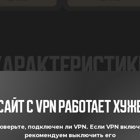
ХАРАКТЕРИСТИК
САЙТ С VPN РАБОТАЕТ ХУЖ
) — СПЕЦИАЛЬНАЯ ЦЕНА 999 ₽ вместо 2500
 прочитайте описание

оверьте, подключен ли VPN.
Если VPN включ
резиновый коврик AlfaBulls под миску, НО 
рекомендуем выключить его
 по сниженной цене.
