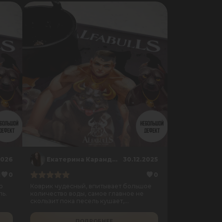
2026
Екатерина Карандашова
30.12.2025
1
0
0
о
Коврик чудесный, впитывает большое
пь.
количество воды, самое главное не
скользит пока песель кушает,
недостатков я не обнаружила.
ПОДРОБНЕЕ