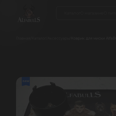
Каталог
О магазине
О пит
Главная
/
Каталог
/
Аксессуары
/
Коврик для миски AlfaBu
new