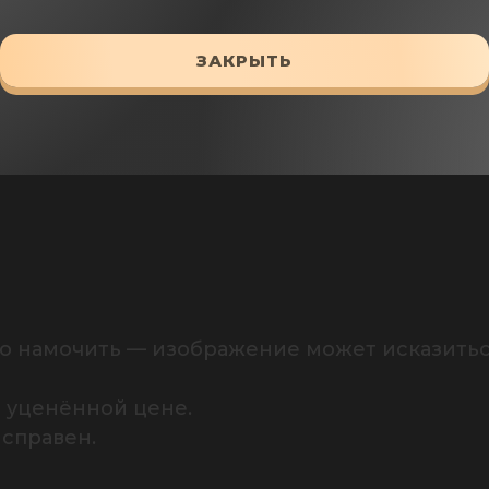
ЗАКРЫТЬ
ый дефект печати (не влияет на функциональ
о намочить — изображение может исказиться
 уценённой цене.

справен.
