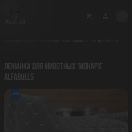
Лежанка для животных "Монарх" AlfaBulls
/
/
/
Главная
Каталог
Лежанки и матрасы
ЛЕЖАНКА ДЛЯ ЖИВОТНЫХ "МОНАРХ"
ALFABULLS
new