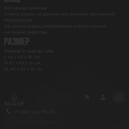
Все чехлы съёмные;

Стирка строго на деликатном режиме при низкой 
температуре;

Не использовать отбеливатели и агрессивные 
чистящие средства.
РАЗМЕР
Размер от шва до шва: 

S 44 x 40 x 16, см;

M 67 x 59 x 16, см;

XL 90 x 67 x 16, см.
+7 980-742-78-94
© Все права защищены
ИП Сестров Дмитрий Викторович
ИНН 760213318412 / ОГРНИП 322762700052672