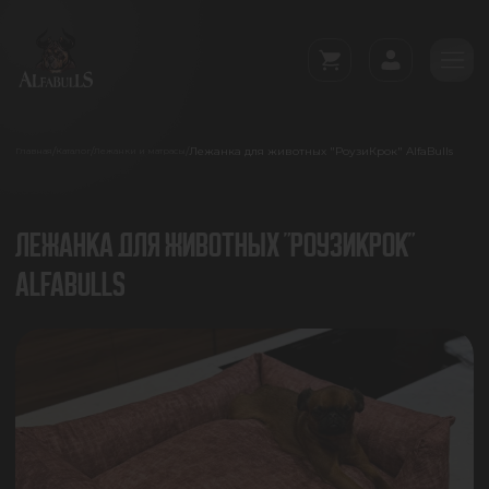
Лежанка для животных "РоузиКрок" AlfaBulls
/
/
/
Главная
Каталог
Лежанки и матрасы
ЛЕЖАНКА ДЛЯ ЖИВОТНЫХ "РОУЗИКРОК"
ALFABULLS