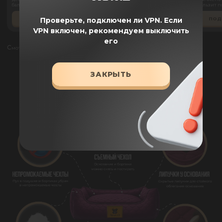
балдеет на ней)
купленные в обычных сетевых
не скользит по
магазинах , все в помойке
постоянно та
через месяц . Первая (Alfabulls)
ПОДРОБНЕЕ
ПОДРОБНЕЕ
ПОД
Проверьте, подключен ли VPN.
Если
в идеальном состоянии до сих
пор и если бы мы из нее не
VPN включен, рекомендуем выключить
выросли , не стали бы менять
даже !
его
Смотреть все отзывы
ЗАКРЫТЬ
ПРЕИМУЩЕСТВА