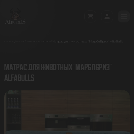
Матрас для животных "МарблБриз" AlfaBulls
/
/
/
Главная
Каталог
Лежанки и матрасы
МАТРАС ДЛЯ ЖИВОТНЫХ "МАРБЛБРИЗ"
ALFABULLS