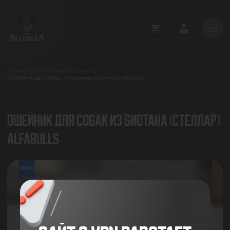
/
/
/
Главная
Каталог
Поводки и ошейники
Ошейник для собак из биотана (Стеллар) AlfaBulls
ОШЕЙНИК ДЛЯ СОБАК ИЗ БИОТАНА (СТЕЛЛАР)
ALFABULLS
new