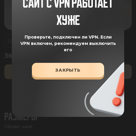
САЙТ С VPN РАБОТАЕТ
ХУЖЕ
Проверьте, подключен ли VPN.
Если
S/M
L/XL
VPN включен, рекомендуем выключить
его
3660.00
₽
ЗАКРЫТЬ
ДОБАВИТЬ В КОРЗИНУ
ОПИСАНИЕ
РАЗМЕРЫ
Обхват шеи:
