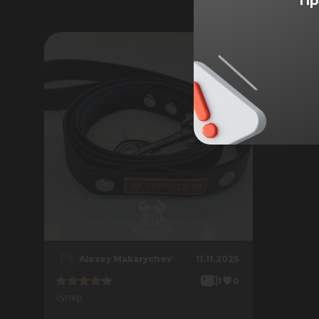
Пр
Alexey Makarychev
11.11.2025
1
0
супер