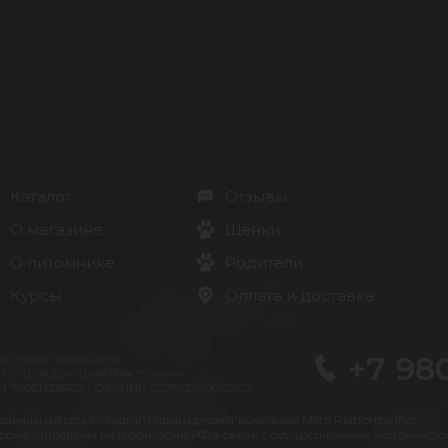
Каталог
Отзывы
О магазине
Щенки
О питомнике
Родители
Курсы
Оплата и доставка
+7 98
Все права защищены
 Сестров Дмитрий Викторович
 760213318412 / ОГРНИП 322762700052672
оциальная сеть Instagram принадлежит компании Meta Platforms Inc.,
орая запрещена на территории РФ в связи с осуществлением экстремистс