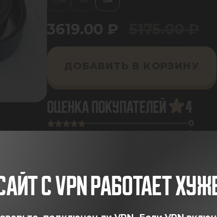
3619.00
₽
5175.00
₽
ДОБАВИТЬ В КОРЗИНУ
ОЦЕНКА ПОКУПАТЕЛЕЙ
4
0
1
0
0
0
САЙТ С VPN РАБОТАЕТ ХУЖ