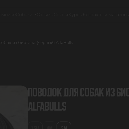
омнике
Собаки
Отзывы
Статьи
Курсы
Контакты и магазин
обак из биотана (черный) AlfaBulls
ПОВОДОК ДЛЯ СОБАК ИЗ БИ
ALFABULLS
1.5М
4М
5М