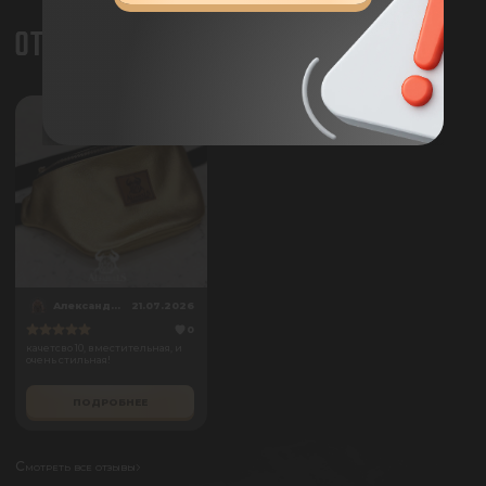
ОТЗЫВЫ
Александра Забогонская
21.07.2026
0
качетсво 10, вместительная, и
очень стильная!
ПОДРОБНЕЕ
Смотреть все отзывы