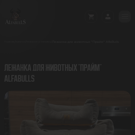
Лежанка для животных "Прайм" AlfaBulls
/
/
/
Главная
Каталог
Лежанки и матрасы
ЛЕЖАНКА ДЛЯ ЖИВОТНЫХ "ПРАЙМ"
ALFABULLS