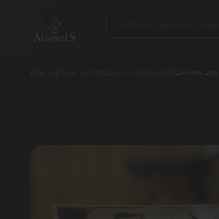
Каталог
О магазине
О пит
Главная
/
Каталог
/
Поводки и ошейники
/
Ошейник для с