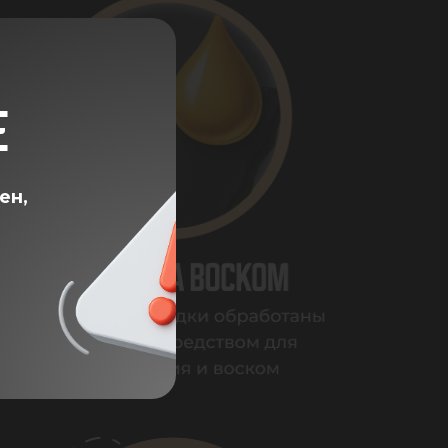
Е
ен,