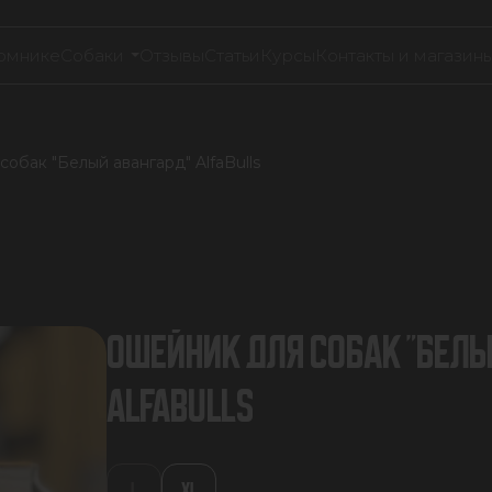
омнике
Собаки
Отзывы
Статьи
Курсы
Контакты и магазин
обак "Белый авангард" AlfaBulls
ОШЕЙНИК ДЛЯ СОБАК "БЕЛЫ
ALFABULLS
L
XL