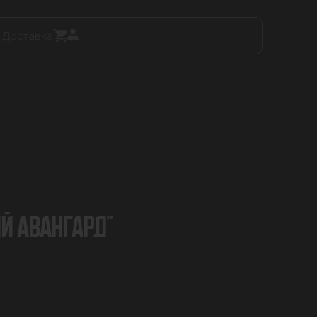
ы
Доставка
Й АВАНГАРД"