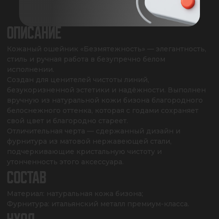
ХАРАКТЕРИСТИКИ
ОПИСАНИЕ
Кожаный ошейник «Безмятежность» — элегантность, 
стиль и ручная работа в безупречно белом 
исполнении. 

Создан для ценителей чистоты линий, 
безукоризненной эстетики и надёжности. Выполнен 
вручную из натуральной кожи бизона благородного 
белоснежного оттенка, которая с годами сохраняет 
свой цвет и благородно стареет. 

Отличительная черта — сдержанный дизайн и 
фурнитура из матовой нержавеющей стали, 
подчеркивающие кристальную чистоту и 
утонченность этого аксессуара.
СОСТАВ
Материал: натуральная кожа бизона;

Фурнитура: итальянский металл премиум-класса.