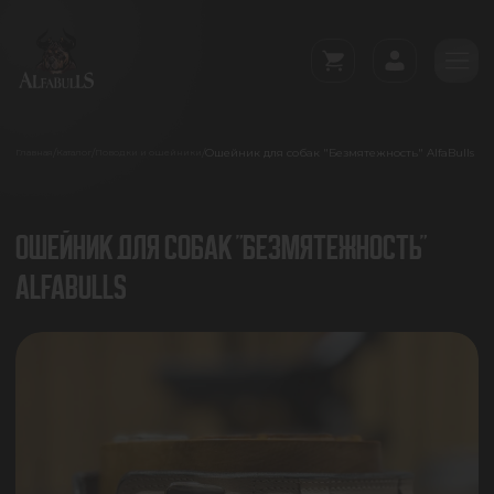
Ошейник для собак "Безмятежность" AlfaBulls
/
/
/
Главная
Каталог
Поводки и ошейники
ОШЕЙНИК ДЛЯ СОБАК "БЕЗМЯТЕЖНОСТЬ"
ALFABULLS