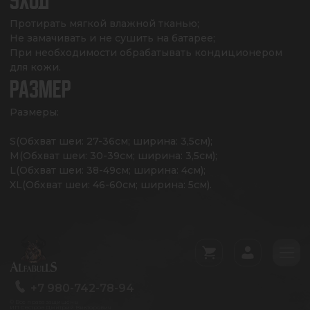
УХОД
Протирать мягкой влажной тканью;

Не замачивать и не сушить на батарее;

При необходимости обрабатывать кондиционером 
для кожи.
РАЗМЕР
Размеры:

S(Обхват шеи: 27-36см; ширина: 3,5см);

M(Обхват шеи: 30-39см; ширина: 3,5см);

L(Обхват шеи: 38-49см; ширина: 4см);

XL(Обхват шеи: 46-60см; ширина: 5см).
+7 980-742-78-94
© Все права защищены
ИП Сестров Дмитрий Викторович