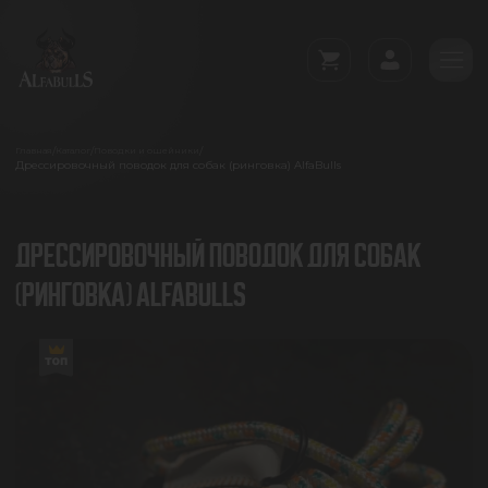
/
/
/
Главная
Каталог
Поводки и ошейники
Дрессировочный поводок для собак (ринговка) AlfaBulls
ДРЕССИРОВОЧНЫЙ ПОВОДОК ДЛЯ СОБАК
(РИНГОВКА) ALFABULLS