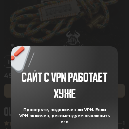
ТРИКОЛОР
ЧЕРНАЯ
САЙТ С VPN РАБОТАЕТ
4550.00
₽
ХУЖЕ
ДОБАВИТЬ В КОРЗИНУ
ОЦЕНКА ПОКУПАТЕЛЕЙ
5
Проверьте, подключен ли VPN.
Если
VPN включен, рекомендуем выключить
его
1