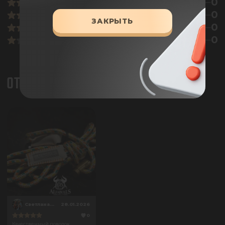
0
0
ЗАКРЫТЬ
0
0
ОТЗЫВЫ
СветланаДрожжина
28.01.2026
0
Качественный поводок