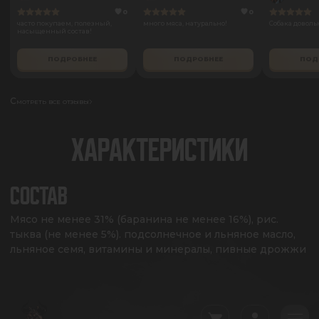
0
0
часто покупаем, полезный,
много мяса, натурально!
Собака доволь
насыщенный состав!
ПОДРОБНЕЕ
ПОДРОБНЕЕ
ПОД
Смотреть все отзывы
ХАРАКТЕРИСТИКИ
СОСТАВ
Мясо не менее 31% (баранина не менее 16%), рис. 
тыква (не менее 5%). подсолнечное и льняное масло, 
льняное семя, витамины и минералы, пивные дрожжи