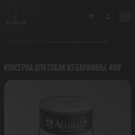
Консерва для собак из баранины, 400г
/
/
/
Главная
Каталог
Влажные корма
КОНСЕРВА ДЛЯ СОБАК ИЗ БАРАНИНЫ, 400Г