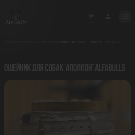
Ошейник для собак "Аполлон" AlfaBulls
/
/
/
Главная
Каталог
Поводки и ошейники
ОШЕЙНИК ДЛЯ СОБАК "АПОЛЛОН" ALFABULLS