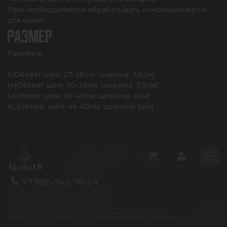
При необходимости обрабатывать кондиционером 
для кожи.
РАЗМЕР
Размеры:

S(Обхват шеи: 27-36см; ширина: 3,5см);

M(Обхват шеи: 30-39см; ширина: 3,5см);

L(Обхват шеи: 38-49см; ширина: 4см);

XL(Обхват шеи: 46-60см; ширина: 5см).
+7 980-742-78-94
© Все права защищены
ИП Сестров Дмитрий Викторович
ИНН 760213318412 / ОГРНИП 322762700052672
* Социальная сеть Instagram принадлежит компании Meta Platforms Inc.,
которая запрещена на территории РФ в связи с осуществлением экстремистской деятельности