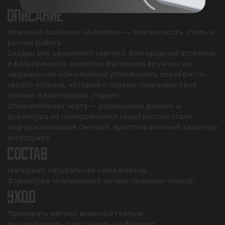
ОПИСАНИЕ
Кожаный ошейник «Аполлон» — элегантность, стиль и 
ручная работа. 

Создан для ценителей светлой, благородной эстетики 
и безупречного качества. Выполнен вручную из 
натуральной кожи бизона утончённого серебристо-
серого оттенка, который с годами сохраняет своё 
сияние и благородно стареет. 

Отличительная черта — роскошный дизайн и 
фурнитура из полированной серебристой стали, 
подчеркивающие светлый, аристократичный характер 
аксессуара.
СОСТАВ
Материал: натуральная кожа бизона;

Фурнитура: итальянский металл премиум-класса.
УХОД
Протирать мягкой влажной тканью;

Не замачивать и не сушить на батарее;
