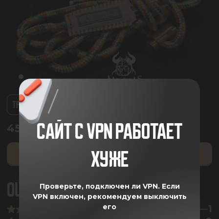
ТРИКОЛОР
ЧЕРНАЯ
САЙТ С VPN РАБОТАЕТ
4550.00
₽
ХУЖЕ
ДОБАВИТЬ В КОРЗИНУ
ОЦЕНКА ПОКУПАТЕЛЕЙ
5
Проверьте, подключен ли VPN.
Если
VPN включен, рекомендуем выключить
его
1