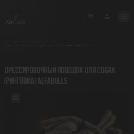
/
/
/
Главная
Каталог
Поводки и ошейники
Дрессировочный поводок для собак (ринговка) AlfaBulls
ДРЕССИРОВОЧНЫЙ ПОВОДОК ДЛЯ СОБАК
(РИНГОВКА) ALFABULLS