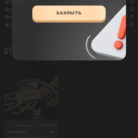
0
0
ЗАКРЫТЬ
0
0
ОТЗЫВЫ
СветланаДрожжина
28.01.2026
0
Качественный поводок