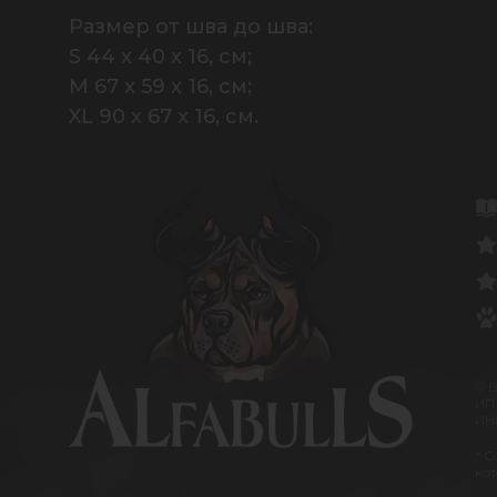
Размер от шва до шва: 

S 44 x 40 x 16, см;

M 67 x 59 x 16, см;

XL 90 x 67 x 16, см.
© 
ИП
ИНН
* С
кот