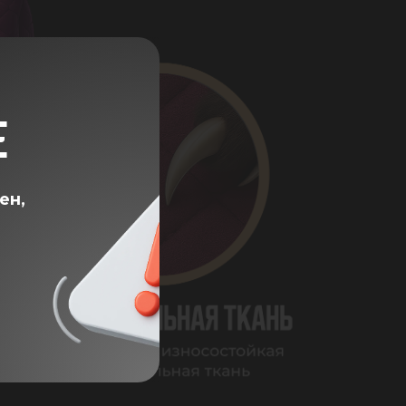
Е
ен,