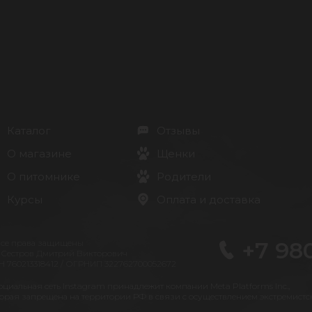
Каталог
Отзывы
О магазине
Щенки
О питомнике
Родители
Курсы
Оплата и доставка
+7 98
Все права защищены
 Сестров Дмитрий Викторович
 760213318412 / ОГРНИП 322762700052672
оциальная сеть Instagram принадлежит компании Meta Platforms Inc.,
орая запрещена на территории РФ в связи с осуществлением экстремистс