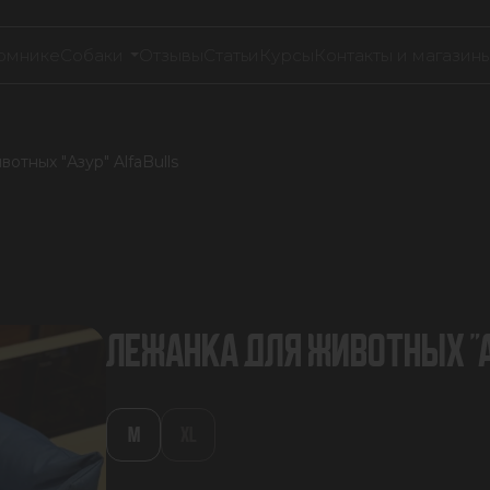
омнике
Собаки
Отзывы
Статьи
Курсы
Контакты и магазин
отных "Азур" AlfaBulls
ЛЕЖАНКА ДЛЯ ЖИВОТНЫХ "А
M
XL