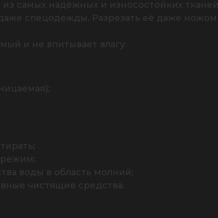
 из самых надёжных и износостойких тканей
даже спецодежды. Разрезать её даже ножом к
ый и не впитывает влагу.
ицаемая);

.
ирать;

режим;

ва воды в область молний;

ивные чистящие средства.