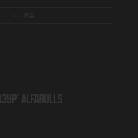
ы
Доставка
ЗУР" ALFABULLS