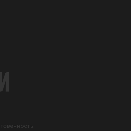
И
говечность.
