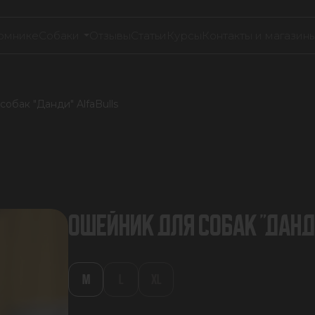
омнике
Собаки
Отзывы
Статьи
Курсы
Контакты и магазин
обак "Данди" AlfaBulls
ОШЕЙНИК ДЛЯ СОБАК "ДАНД
M
L
XL