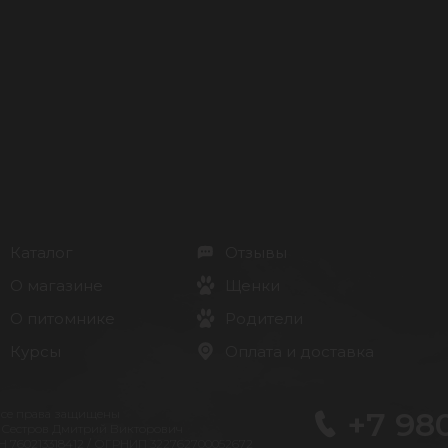
Каталог
Отзывы
О магазине
Щенки
О питомнике
Родители
Курсы
Оплата и доставка
+7 98
Все права защищены
 Сестров Дмитрий Викторович
 760213318412 / ОГРНИП 322762700052672