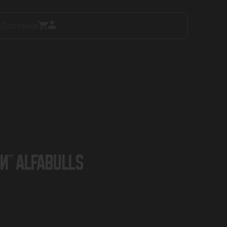
ы
Доставка
И" ALFABULLS