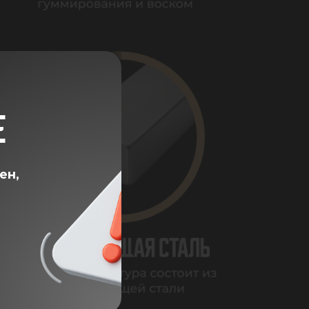
Е
ен,