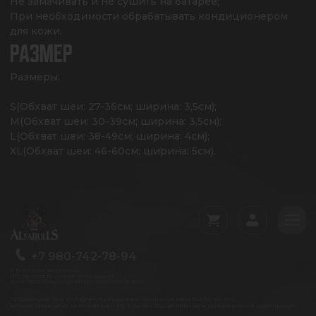
Не замачивать и не сушить на батарее;

При необходимости обрабатывать кондиционером 
для кожи.
РАЗМЕР
Размеры:

S(Обхват шеи: 27-36см; ширина: 3,5см);

M(Обхват шеи: 30-39см; ширина: 3,5см);

L(Обхват шеи: 38-49см; ширина: 4см);

XL(Обхват шеи: 46-60см; ширина: 5см).
+7 980-742-78-94
© Все права защищены
ИП Сестров Дмитрий Викторович
ИНН 760213318412 / ОГРНИП 322762700052672
* Социальная сеть Instagram принадлежит компании Meta Platforms Inc.,
которая запрещена на территории РФ в связи с осуществлением экстремистской деятельности