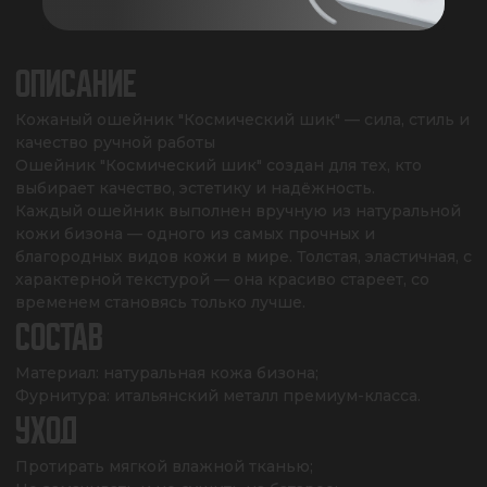
ХАРАКТЕРИСТИКИ
ОПИСАНИЕ
Кожаный ошейник "Космический шик" — сила, стиль и 
качество ручной работы

Ошейник "Космический шик" создан для тех, кто 
выбирает качество, эстетику и надёжность.

Каждый ошейник выполнен вручную из натуральной 
кожи бизона — одного из самых прочных и 
благородных видов кожи в мире. Толстая, эластичная, с 
характерной текстурой — она красиво стареет, со 
временем становясь только лучше.
СОСТАВ
Материал: натуральная кожа бизона;

Фурнитура: итальянский металл премиум-класса.
УХОД
Протирать мягкой влажной тканью;
