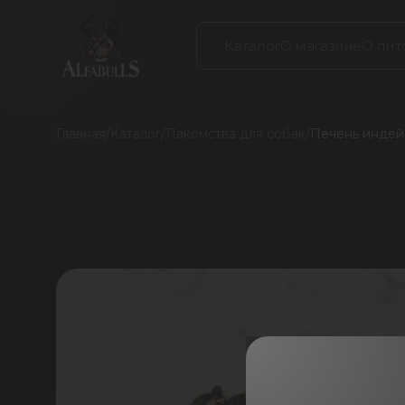
Каталог
О магазине
О пит
Главная
/
Каталог
/
Лакомства для собак
/
Печень индейк