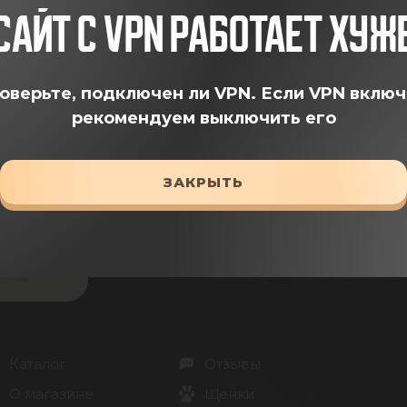
САЙТ С VPN РАБОТАЕТ ХУЖ
ДОБАВИТЬ В КОРЗИНУ
оверьте, подключен ли VPN.
Если VPN включ
рекомендуем выключить его
ЗАКРЫТЬ
Каталог
Отзывы
О магазине
Щенки