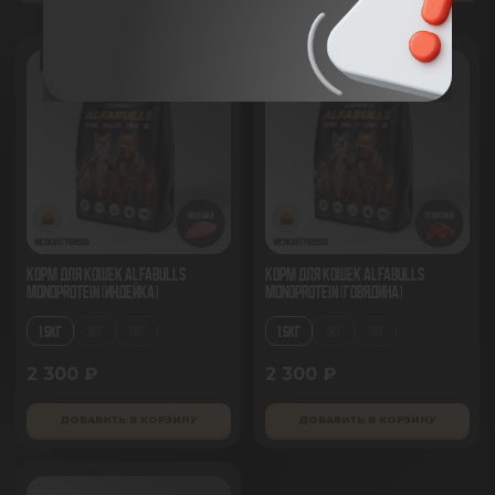
Корм для кошек AlfaBulls
Корм для кошек AlfaBulls
Monoprotein (индейка)
Monoprotein (говядина)
1.5КГ
3КГ
7КГ
1.5КГ
3КГ
7КГ
2 300 ₽
2 300 ₽
ДОБАВИТЬ В КОРЗИНУ
ДОБАВИТЬ В КОРЗИНУ