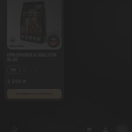
Корм для кошек AlfaBulls Fish
Deluxe
1.5КГ
3КГ
7КГ
2 240 ₽
ДОБАВИТЬ В КОРЗИНУ