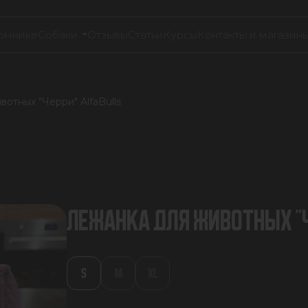
омнике
Собаки
Отзывы
Статьи
Курсы
Контакты и магазин
отных "Черри" AlfaBulls
ЛЕЖАНКА ДЛЯ ЖИВОТНЫХ "Ч
S
M
XL