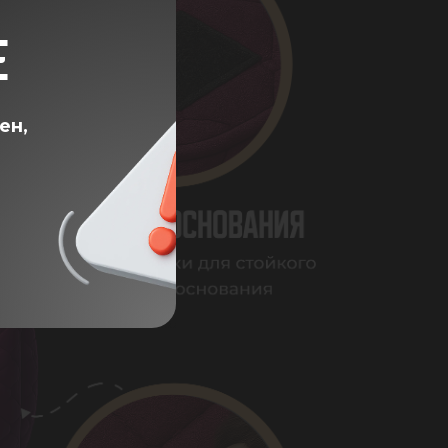
Е
ен,