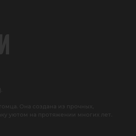
И


мца. Она создана из прочных, 
аку уютом на протяжении многих лет.