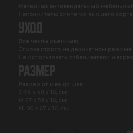
Материал: антивандальный мебельный 
Наполнитель: синтепух высшего сорта
УХОД
Все чехлы съёмные;

Стирка строго на деликатном режиме 
Не использовать отбеливатели и агре
РАЗМЕР
Размер от шва до шва: 

S 44 x 40 x 16, см;

M 67 x 59 x 16, см;

XL 90 x 67 x 16, см.