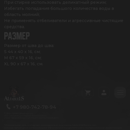
При стирке использовать деликатный режим;

Избегать попадания большого количества воды в 
область молний;

Не применять отбеливатели и агрессивные чистящие 
средства.
РАЗМЕР
Размер от шва до шва: 

S 44 x 40 x 16, см;

M 67 x 59 x 16, см;

XL 90 x 67 x 16, см.
+7 980-742-78-94
© Все права защищены
ИП Сестров Дмитрий Викторович
ИНН 760213318412 / ОГРНИП 322762700052672
* Социальная сеть Instagram принадлежит компании Meta Platforms Inc.,
которая запрещена на территории РФ в связи с осуществлением экстремистской деятельности