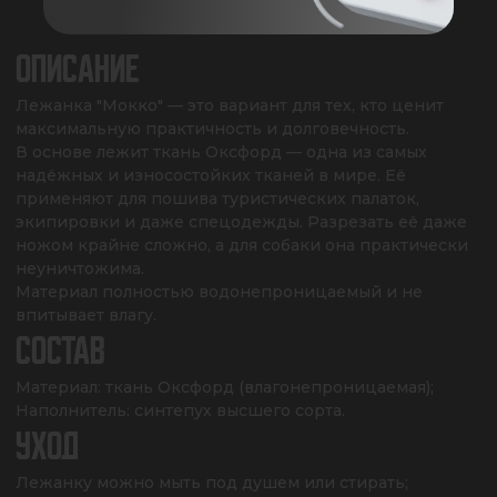
ОПИСАНИЕ
Лежанка "Мокко" — это вариант для тех, кто ценит 
максимальную практичность и долговечность.

В основе лежит ткань Оксфорд — одна из самых 
надёжных и износостойких тканей в мире. Её 
применяют для пошива туристических палаток, 
экипировки и даже спецодежды. Разрезать её даже 
ножом крайне сложно, а для собаки она практически 
неуничтожима.

Материал полностью водонепроницаемый и не 
впитывает влагу.
СОСТАВ
Материал: ткань Оксфорд (влагонепроницаемая);

Наполнитель: синтепух высшего сорта.
УХОД
Лежанку можно мыть под душем или стирать;
