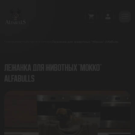
Лежанка для животных "Мокко" AlfaBulls
/
/
/
Главная
Каталог
Лежанки и матрасы
ЛЕЖАНКА ДЛЯ ЖИВОТНЫХ "МОККО"
ALFABULLS