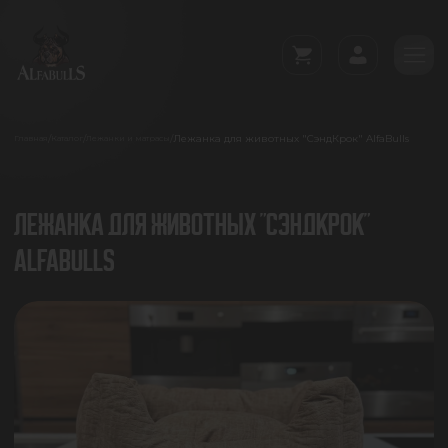
Лежанка для животных "СэндКрок" AlfaBulls
/
/
/
Главная
Каталог
Лежанки и матрасы
ЛЕЖАНКА ДЛЯ ЖИВОТНЫХ "СЭНДКРОК"
ALFABULLS