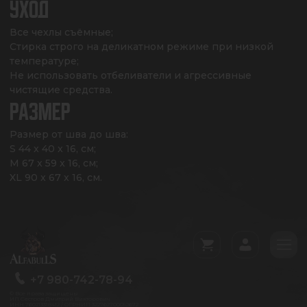
УХОД
Все чехлы съёмные;

Стирка строго на деликатном режиме при низкой 
температуре;

Не использовать отбеливатели и агрессивные 
чистящие средства.
РАЗМЕР
Размер от шва до шва: 

S 44 x 40 x 16, см;

M 67 x 59 x 16, см;

XL 90 x 67 x 16, см.
+7 980-742-78-94
© Все права защищены
ИП Сестров Дмитрий Викторович
ИНН 760213318412 / ОГРНИП 322762700052672