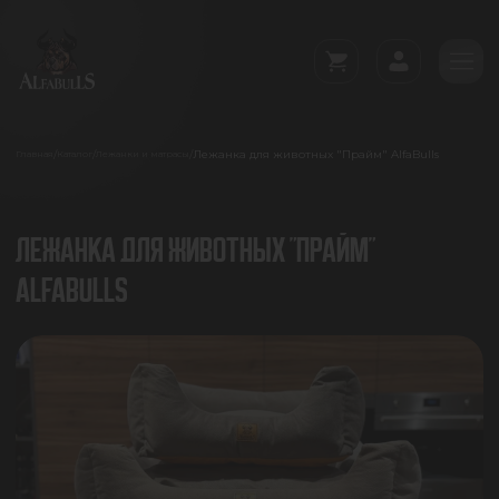
Лежанка для животных "Прайм" AlfaBulls
/
/
/
Главная
Каталог
Лежанки и матрасы
ЛЕЖАНКА ДЛЯ ЖИВОТНЫХ "ПРАЙМ"
ALFABULLS