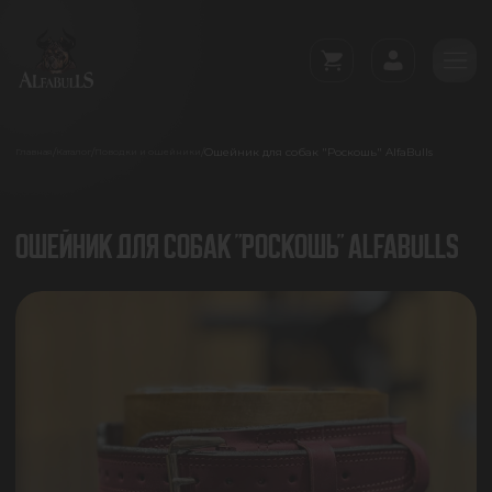
Ошейник для собак "Роскошь" AlfaBulls
/
/
/
Главная
Каталог
Поводки и ошейники
ОШЕЙНИК ДЛЯ СОБАК "РОСКОШЬ" ALFABULLS