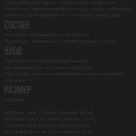
Отличительные черты — утончённая пастельная 
палитра и позолоченная фурнитура, создающие образ 
нежного, но безупречного по качеству аксессуара.
СОСТАВ
Материал: натуральная кожа бизона;

Фурнитура: итальянский металл премиум-класса.
УХОД
Протирать мягкой влажной тканью;

Не замачивать и не сушить на батарее;

При необходимости обрабатывать кондиционером 
для кожи.
РАЗМЕР
Размеры:

S(Обхват шеи: 27-36см; ширина: 3,5см);

M(Обхват шеи: 30-39см; ширина: 3,5см);

L(Обхват шеи: 38-49см; ширина: 4см);

XL(Обхват шеи: 46-60см; ширина: 5см).