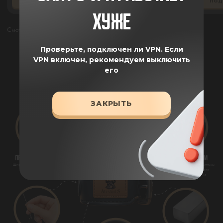
ПОДРОБНЕЕ
ПОДРОБНЕЕ
ПОД
ХУЖЕ
Смотреть все отзывы
Проверьте, подключен ли VPN.
Если
ПРЕИМУЩЕСТВА
VPN включен, рекомендуем выключить
его
ЗАКРЫТЬ