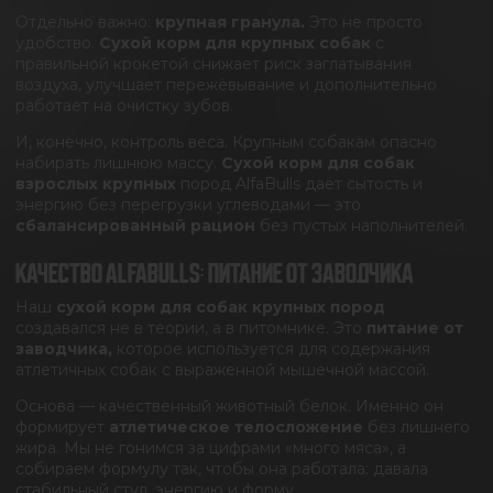
Отдельно важно:
крупная гранула.
Это не просто
удобство.
Сухой корм для крупных собак
с
правильной крокетой снижает риск заглатывания
воздуха, улучшает пережёвывание и дополнительно
работает на очистку зубов.
И, конечно, контроль веса. Крупным собакам опасно
набирать лишнюю массу.
Сухой корм для собак
взрослых крупных
пород AlfaBulls даёт сытость и
энергию без перегрузки углеводами — это
сбалансированный рацион
без пустых наполнителей.
КАЧЕСТВО ALFABULLS: ПИТАНИЕ ОТ ЗАВОДЧИКА
Наш
сухой корм для собак крупных пород
создавался не в теории, а в питомнике. Это
питание от
заводчика,
которое используется для содержания
атлетичных собак с выраженной мышечной массой.
Основа — качественный животный белок. Именно он
формирует
атлетическое телосложение
без лишнего
жира. Мы не гонимся за цифрами «много мяса», а
собираем формулу так, чтобы она работала: давала
стабильный стул, энергию и форму.