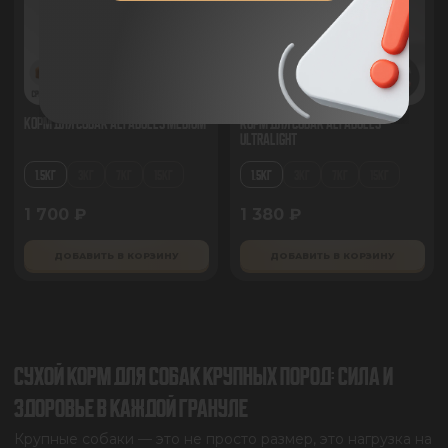
Корм для собак AlfaBulls Medium
Корм для собак AlfaBulls
UltraLIght
1.5КГ
3КГ
7КГ
15КГ
1.5КГ
3КГ
7КГ
15КГ
1 700 ₽
1 380 ₽
ДОБАВИТЬ В КОРЗИНУ
ДОБАВИТЬ В КОРЗИНУ
СУХОЙ КОРМ ДЛЯ СОБАК КРУПНЫХ ПОРОД: СИЛА И
ЗДОРОВЬЕ В КАЖДОЙ ГРАНУЛЕ
Крупные собаки — это не просто размер, это нагрузка на