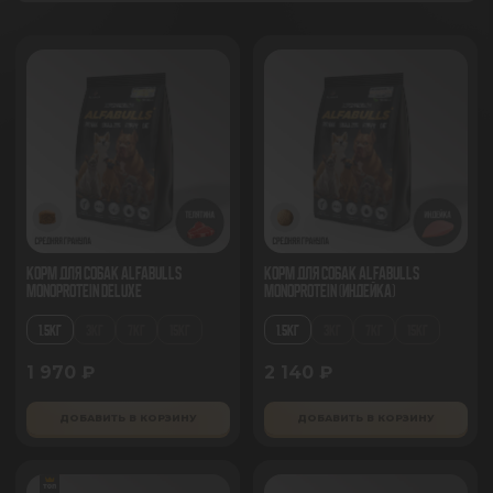
Корм для собак AlfaBulls
Корм для собак AlfaBulls
Monoprotein Deluxe
Monoprotein (индейка)
1.5КГ
3КГ
7КГ
15КГ
1.5КГ
3КГ
7КГ
15КГ
1 970 ₽
2 140 ₽
ДОБАВИТЬ В КОРЗИНУ
ДОБАВИТЬ В КОРЗИНУ