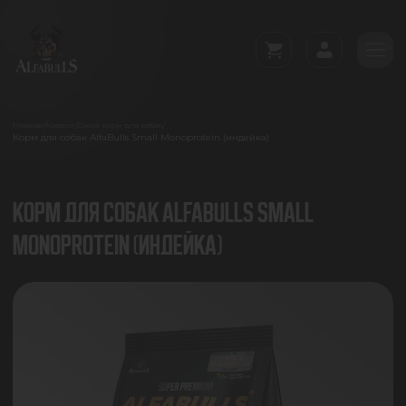
/
/
/
Главная
Каталог
Сухой корм для собак
Корм для собак AlfaBulls Small Monoprotein (индейка)
КОРМ ДЛЯ СОБАК ALFABULLS SMALL
MONOPROTEIN (ИНДЕЙКА)