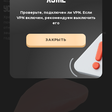
402,3 ккал.
УСЛОВИЯ ХРАНЕНИЯ
Проверьте, подключен ли VPN.
Если
Хранить в сухих, чистых, проветриваемых закрытых 
VPN включен, рекомендуем выключить
помещениях при температуре от 0°С до +25С и 
его
относительной влажности воздуха не более 75% в 
защищенном от прямых солнечных лучей месте. Срок 
годности 18 месяцев с даты изготовления.
ЗАКРЫТЬ
КЛЮЧЕВЫЕ ИНГРЕДИЕНТЫ