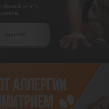
lfaBulls — это
клюзив.
ЩЕНКИ