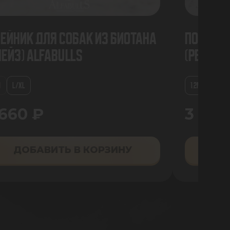
ейник для собак из биотана
Поводок
лейз) AlfaBulls
(Реверб
M
L/XL
1.2М
 660 ₽
3 890
ДОБАВИТЬ В КОРЗИНУ
ДО