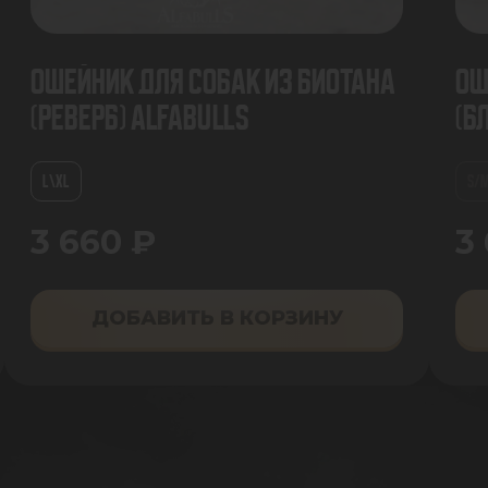
Ошейник для собак из биотана
Ош
(Реверб) AlfaBulls
(Б
L\XL
S/
3 660 ₽
3
ДОБАВИТЬ В КОРЗИНУ