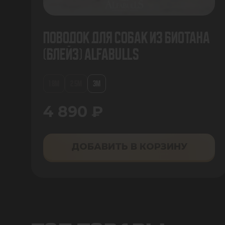
Поводок для собак из биотана
(Блейз) AlfaBulls
1.8М
2.5М
3М
4 890 ₽
ДОБАВИТЬ В КОРЗИНУ