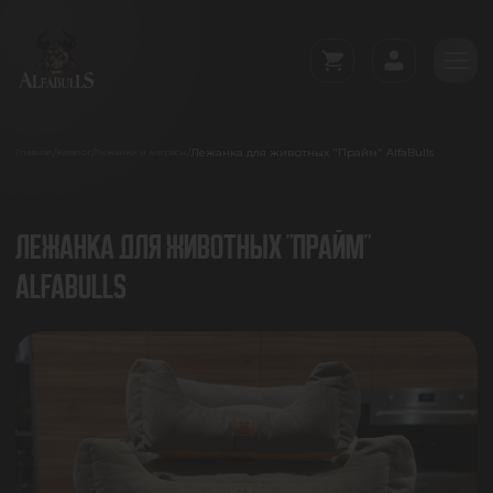
Лежанка для животных "Прайм" AlfaBulls
/
/
/
Главная
Каталог
Лежанки и матрасы
ЛЕЖАНКА ДЛЯ ЖИВОТНЫХ "ПРАЙМ"
ALFABULLS