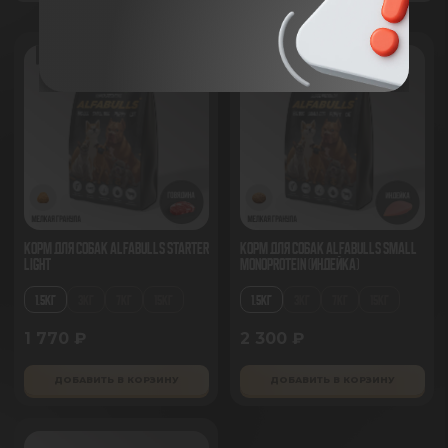
Корм для собак AlfaBulls Starter
Корм для собак AlfaBulls Small
Light
Monoprotein (индейка)
1.5КГ
3КГ
7КГ
15КГ
1.5КГ
3КГ
7КГ
15КГ
1 770 ₽
2 300 ₽
ДОБАВИТЬ В КОРЗИНУ
ДОБАВИТЬ В КОРЗИНУ