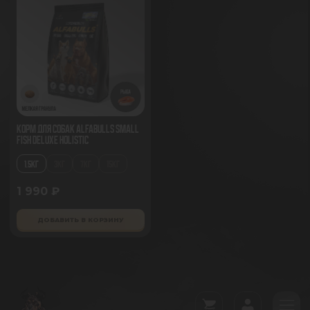
Корм для собак AlfaBulls Small
Fish Deluxe Holistic
1.5КГ
3КГ
7КГ
15КГ
1 990 ₽
ДОБАВИТЬ В КОРЗИНУ