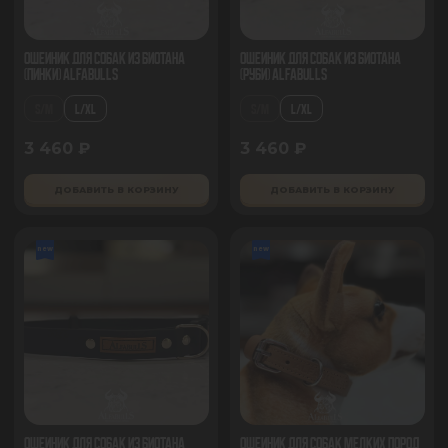
Ошейник для собак из биотана
Ошейник для собак из биотана
(Пинки) AlfaBulls
(Руби) AlfaBulls
S/M
L/XL
S/M
L/XL
3 460 ₽
3 460 ₽
ДОБАВИТЬ В КОРЗИНУ
ДОБАВИТЬ В КОРЗИНУ
new
new
Ошейник для собак из биотана
Ошейник для собак мелких пород