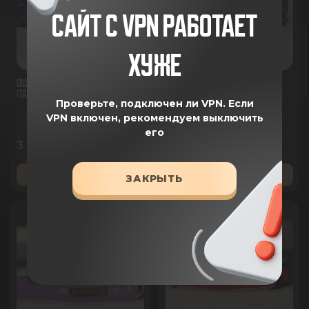
САЙТ С VPN РАБОТАЕТ
ХУЖЕ
Ошейник для собак из биотана
Ошейник для собак из биотана
(Тайд) AlfaBulls
(Стеллар) AlfaBulls
Проверьте, подключен ли VPN.
Если
VPN включен, рекомендуем выключить
S/M
L/XL
S/M
L/XL
его
3 660 ₽
3 660 ₽
ДОБАВИТЬ В КОРЗИНУ
ДОБАВИТЬ В КОРЗИНУ
ЗАКРЫТЬ
new