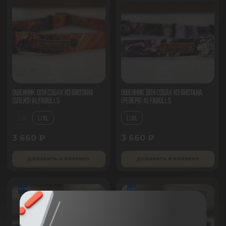
Ошейник для собак из биотана
Ошейник для собак из биотана
(Блейз) AlfaBulls
(Реверб) AlfaBulls
S/M
L/XL
L\XL
3 660 ₽
3 660 ₽
ДОБАВИТЬ В КОРЗИНУ
ДОБАВИТЬ В КОРЗИНУ
new
new