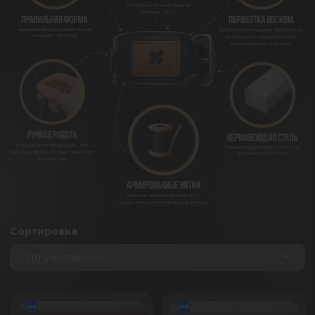
Сортировка
По умолчанию
new
new