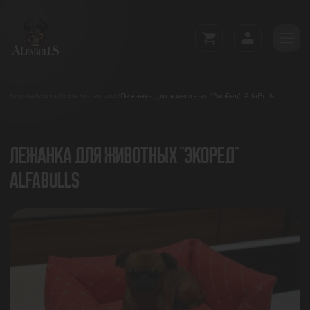
Лежанка для животных "ЭкоРед" AlfaBulls
/
/
/
Главная
Каталог
Лежанки и матрасы
ЛЕЖАНКА ДЛЯ ЖИВОТНЫХ "ЭКОРЕД"
ALFABULLS