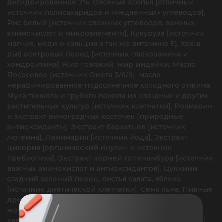
дегидрированное 7%, Овсяные хлопья [отличный 
источник полисахаридов и «медленных» углеводов], 
Рис белый [источник сложных углеводов, важных 
аминокислот и микроэлементо], Кукуруза [источник 
магния, меди и кальция а так же витамина E), Хрящ 
рыб осетровых пород [источник глюкозамина и 
хондроитина] Жир говяжий, жир индейки, Масло 
Лососевое [источник Омега 3/6/9], масло 
нерафинированное подсолнечное холодного отжима, 
Мука тонкого и грубого помола из овощных и других 
растительных культур [источник клетчатки], Розмарин 
и экстракт виноградных косточек [природные 
антиоксиданты], Экстракт бархатцев [источник 
лютеина], Ламинария [источник йода], Экстракт 
цикория [органический инулин и источник 
пребиотика], Экстракт корней топинамбура [источник 
важных аминокислот и антиоксидантов], Цуккини, 
сладкий зеленый перец, листья салата, яблоко 
[источник диетической клетчатки], Семя льна, Пивные 
дрожжи [источник MOS], расторопша, свекольный 
жом, кора дуба, Пшеничные волокна [источник 
клетчатки улучшает моторную функцию кишечника], 