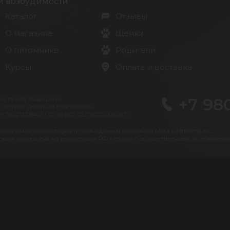
й возбудимости
Каталог
Отзывы
О магазине
Щенки
О питомнике
Родители
Курсы
Оплата и доставка
+7 98
Все права защищены
 Сестров Дмитрий Викторович
 760213318412 / ОГРНИП 322762700052672
оциальная сеть Instagram принадлежит компании Meta Platforms Inc.,
орая запрещена на территории РФ в связи с осуществлением экстремистс