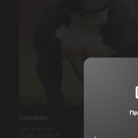
Пр
Описание:
Пол: девочка
Окрас: голубой