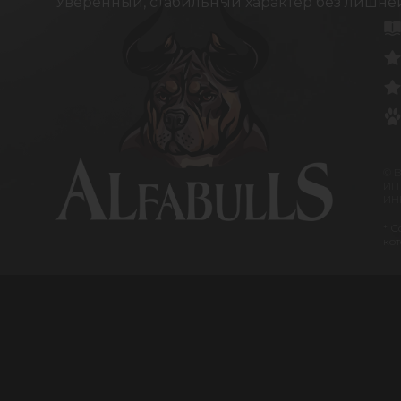
Уверенный, стабильный характер без лишне
© 
ИП
ИНН
* С
кот