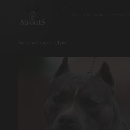
Каталог
О магазине
О пит
Главная
/
Родители
/
Гуля