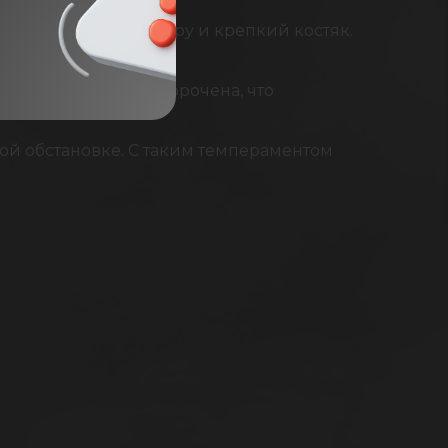
, плотную мускулатуру и крепкий костяк.
 уравновешенная.
рда не чрезмерно укорочена, что
овья собаки.
бой обстановке. С таким темпераментом