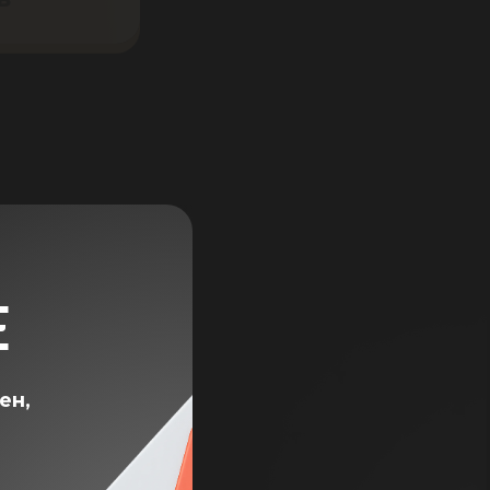
Е
ен,