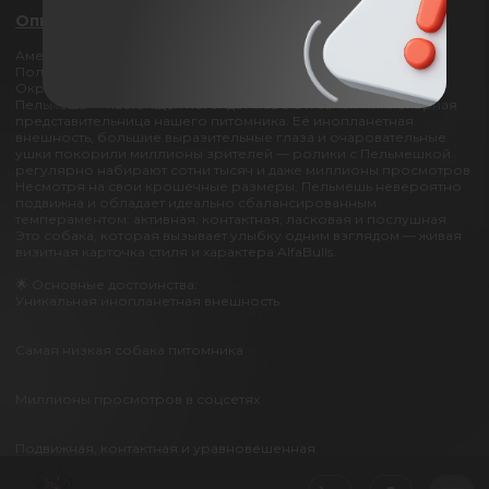
Описание:
Американский булли микроэкзот
Пол: сука
Окрас: лиловый
Пельмешь — настоящая легенда AlfaBulls и самая миниатюрная
представительница нашего питомника. Её инопланетная
внешность, большие выразительные глаза и очаровательные
ушки покорили миллионы зрителей — ролики с Пельмешкой
регулярно набирают сотни тысяч и даже миллионы просмотров.
Несмотря на свои крошечные размеры, Пельмешь невероятно
подвижна и обладает идеально сбалансированным
темпераментом: активная, контактная, ласковая и послушная.
Это собака, которая вызывает улыбку одним взглядом — живая
визитная карточка стиля и характера AlfaBulls.
🌟 Основные достоинства:
Уникальная инопланетная внешность
Самая низкая собака питомника
Миллионы просмотров в соцсетях
Подвижная, контактная и уравновешенная