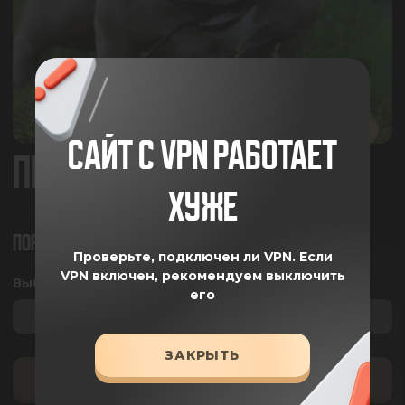
ВИДЕО
САЙТ С VPN РАБОТАЕТ
ПЕЛЬМЕШЬ
ХУЖЕ
ПОРОДА:
АМЕРИКАНСКИЙ БУЛЛИ
Проверьте, подключен ли VPN.
Если
VPN включен, рекомендуем выключить
Выберите пару:
его
Выберите пару
ЗАКРЫТЬ
НЕТ ЩЕНКОВ