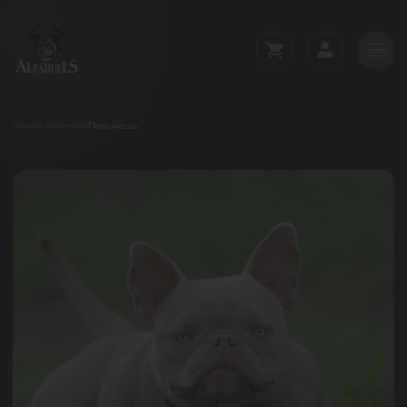
Пельмешь
/
/
Главная
Родители