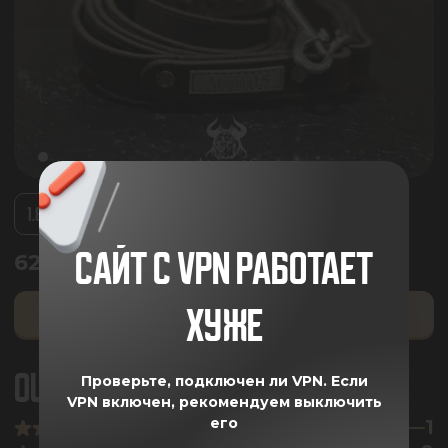
1.8
САЙТ С VPN РАБОТАЕТ
6230.00
₽
ХУЖЕ
ДОБАВИТЬ В КОРЗИНУ
ОЦЕНКА ПОКУПАТЕЛЕЙ
5
Проверьте, подключен ли VPN.
Если
VPN включен, рекомендуем выключить
его
1