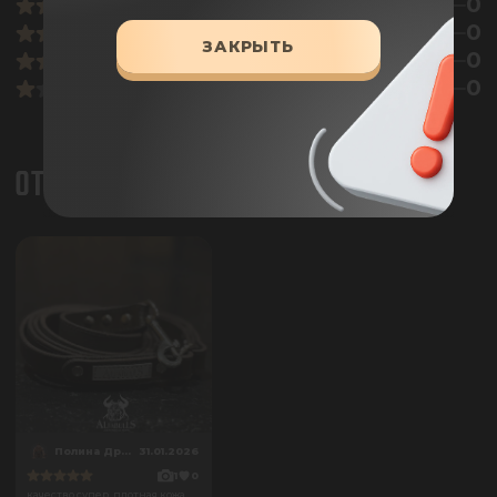
0
0
ЗАКРЫТЬ
0
0
ОТЗЫВЫ
Полина Дроздова
31.01.2026
1
0
качество супер, плотная кожа,