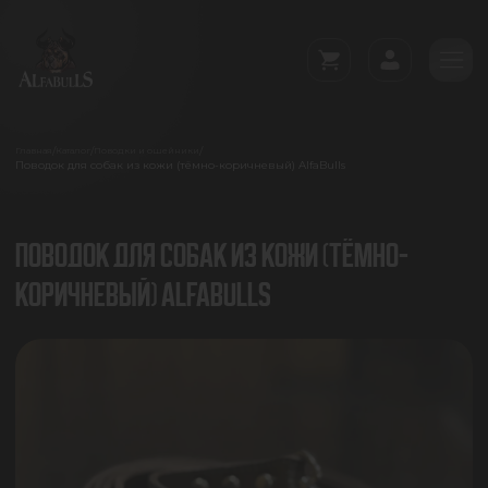
/
/
/
Главная
Каталог
Поводки и ошейники
Поводок для собак из кожи (тёмно-коричневый) AlfaBulls
ПОВОДОК ДЛЯ СОБАК ИЗ КОЖИ (ТЁМНО-
КОРИЧНЕВЫЙ) ALFABULLS