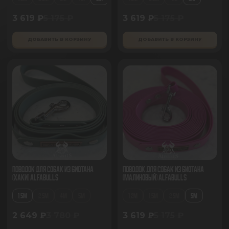
3 619 ₽
5 175 ₽
3 619 ₽
5 175 ₽
ДОБАВИТЬ В КОРЗИНУ
ДОБАВИТЬ В КОРЗИНУ
Поводок для собак из биотана
Поводок для собак из биотана
(хаки) AlfaBulls
(малиновый) AlfaBulls
1.5М
2.5М
4М
5М
1.2М
1.5М
2.5М
5М
2 649 ₽
3 780 ₽
3 619 ₽
5 175 ₽