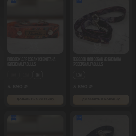
Поводок для собак из биотана
Поводок для собак из биотана
(Блейз) AlfaBulls
(Реверб) AlfaBulls
1.8М
2.5М
3М
1.2М
4 890 ₽
3 890 ₽
ДОБАВИТЬ В КОРЗИНУ
ДОБАВИТЬ В КОРЗИНУ
new
new