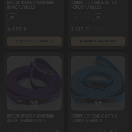
Поводок для собак из биотана
Поводок для собак из биотана
(Оникс) AlfaBulls
(черный) AlfaBulls
3М
1.5М
4М
5М
4 690 ₽
3 619 ₽
5 175 ₽
ДОБАВИТЬ В КОРЗИНУ
ДОБАВИТЬ В КОРЗИНУ
Поводок для собак из биотана
Поводок для собак из биотана
(фиолетовый) AlfaBulls
(голубой) AlfaBulls
1.5М
2.5М
3М
4М
5М
1.5М
2.5М
4М
5М