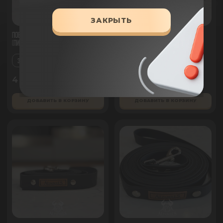
ЗАКРЫТЬ
Поводок для собак из биотана
Поводок для собак из биотана
(Пинки) AlfaBulls
(Руби) AlfaBulls
3М
3М
4 690 ₽
4 690 ₽
ДОБАВИТЬ В КОРЗИНУ
ДОБАВИТЬ В КОРЗИНУ