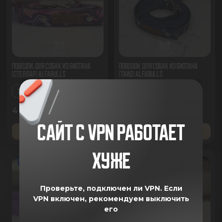
Поводок для собак из биотана
Поводок для собак из биотана
(Стеллар) AlfaBulls
(Тайд) AlfaBulls
3М
3М
4 890 ₽
4 890 ₽
САЙТ С VPN РАБОТАЕТ
ДОБАВИТЬ В КОРЗИНУ
ДОБАВИТЬ В КОРЗИНУ
ХУЖЕ
new
new
Проверьте, подключен ли VPN.
Если
VPN включен, рекомендуем выключить
его