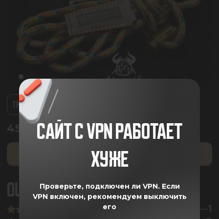
ТРИКОЛОР
ЧЕРНАЯ
САЙТ С VPN РАБОТАЕТ
4550.00
₽
ХУЖЕ
ДОБАВИТЬ В КОРЗИНУ
ОЦЕНКА ПОКУПАТЕЛЕЙ
5
Проверьте, подключен ли VPN.
Если
VPN включен, рекомендуем выключить
его
1