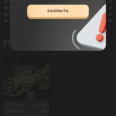
0
0
ЗАКРЫТЬ
0
0
ОТЗЫВЫ
СветланаДрожжина
28.01.2026
0
Качественный поводок