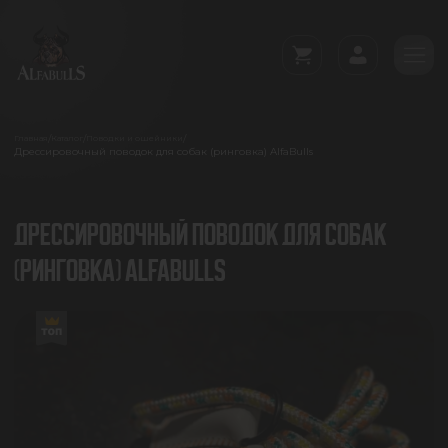
/
/
/
Главная
Каталог
Поводки и ошейники
Дрессировочный поводок для собак (ринговка) AlfaBulls
ДРЕССИРОВОЧНЫЙ ПОВОДОК ДЛЯ СОБАК
(РИНГОВКА) ALFABULLS