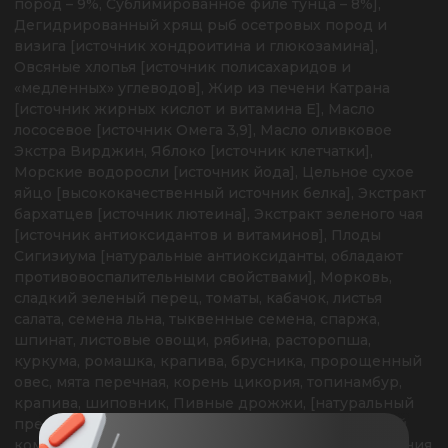
пород – 9%, Сублимированное филе тунца – 8%], 
Дегидрированный хрящ рыб осетровых пород и 
визига [источник хондроитина и глюкозамина], 
Овсяные хлопья [источник полисахаридов и 
«медленных» углеводов], Жир из печени Катрана 
[источник жирных кислот и витамина Е], Масло 
лососевое [источник Омега 3,9], Масло оливковое 
Экстра Вирджин, Яблоко [источник клетчатки], 
Морские водоросли [источник йода], Цельное сухое 
яйцо [высококачественный источник белка], Экстракт 
бархатцев [источник лютеина], Экстракт зеленого чая 
[источник антиоксидантов и витаминов], Плоды 
Сигизиума [натуральные антиоксиданты, обладают 
противовоспалительными свойствами], Морковь, 
сладкий зеленый перец, томаты, кабачок, листья 
салата, семена льна, тыквенные семена, спаржа, 
шпинат, листовые овощи, рябина, расторопша, 
куркума, ромашка, крапива, брусника, пророщенный 
овес, мята перечная, корень цикория, топинамбур, 
крапива, шиповник, Пивные дрожжи, [натуральный 
пребиотик], Итальянский витаминно-минеральный 
комплекс, Экстракт Юкки Шидигера [Для уменьшения 