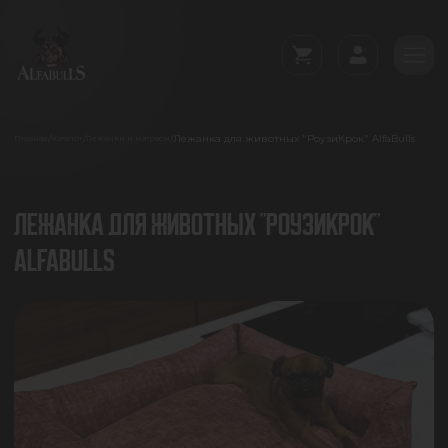
Лежанка для животных "РоузиКрок" AlfaBulls
/
/
/
Главная
Каталог
Лежанки и матрасы
ЛЕЖАНКА ДЛЯ ЖИВОТНЫХ "РОУЗИКРОК"
ALFABULLS