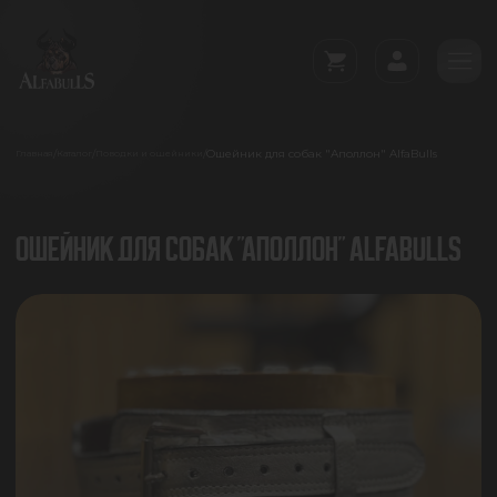
Ошейник для собак "Аполлон" AlfaBulls
/
/
/
Главная
Каталог
Поводки и ошейники
ОШЕЙНИК ДЛЯ СОБАК "АПОЛЛОН" ALFABULLS