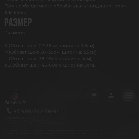
При необходимости обрабатывать кондиционером 
для кожи.
РАЗМЕР
Размеры:

S(Обхват шеи: 27-36см; ширина: 3,5см);

M(Обхват шеи: 30-39см; ширина: 3,5см);

L(Обхват шеи: 38-49см; ширина: 4см);

XL(Обхват шеи: 46-60см; ширина: 5см).
+7 980-742-78-94
© Все права защищены
ИП Сестров Дмитрий Викторович
ИНН 760213318412 / ОГРНИП 322762700052672
* Социальная сеть Instagram принадлежит компании Meta Platforms Inc.,
которая запрещена на территории РФ в связи с осуществлением экстремистской деятельности