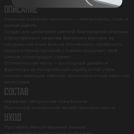
ОПИСАНИЕ
Кожаный ошейник «Аполлон» — элегантность, стиль и 
ручная работа. 

Создан для ценителей светлой, благородной эстетики 
и безупречного качества. Выполнен вручную из 
натуральной кожи бизона утончённого серебристо-
серого оттенка, который с годами сохраняет своё 
сияние и благородно стареет. 

Отличительная черта — роскошный дизайн и 
фурнитура из полированной серебристой стали, 
подчеркивающие светлый, аристократичный характер 
аксессуара.
СОСТАВ
Материал: натуральная кожа бизона;

Фурнитура: итальянский металл премиум-класса.
УХОД
Протирать мягкой влажной тканью;

Не замачивать и не сушить на батарее;
