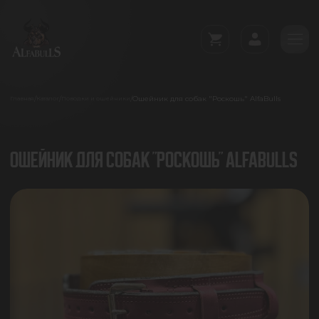
Ошейник для собак "Роскошь" AlfaBulls
/
/
/
Главная
Каталог
Поводки и ошейники
ОШЕЙНИК ДЛЯ СОБАК "РОСКОШЬ" ALFABULLS