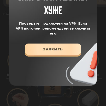
ПОДРОБНЕЕ
ПОДРОБНЕЕ
ПОД
ХУЖЕ
Смотреть все отзывы
Проверьте, подключен ли VPN.
Если
ПРЕИМУЩЕСТВА
VPN включен, рекомендуем выключить
его
ЗАКРЫТЬ