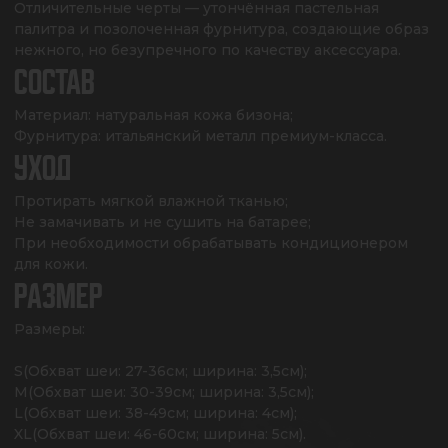
Отличительные черты — утончённая пастельная 
палитра и позолоченная фурнитура, создающие образ 
нежного, но безупречного по качеству аксессуара.
СОСТАВ
Материал: натуральная кожа бизона;

Фурнитура: итальянский металл премиум-класса.
УХОД
Протирать мягкой влажной тканью;

Не замачивать и не сушить на батарее;

При необходимости обрабатывать кондиционером 
для кожи.
РАЗМЕР
Размеры:

S(Обхват шеи: 27-36см; ширина: 3,5см);

M(Обхват шеи: 30-39см; ширина: 3,5см);

L(Обхват шеи: 38-49см; ширина: 4см);

XL(Обхват шеи: 46-60см; ширина: 5см).