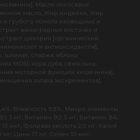
козамина], Масло пососевое 
венное масло, Жир индейки, Жир 
 и грубого помола изовощных и 
стракт виноградных косточек и 
кстракт цикория [органический 
мимокислот и антиоксидантов], 
 шпинат, спаржа, яблоко 
к MOS], кора дуба, семя льна, 
ения моторной функции кишечника], 
еньшения запаха экскрементов].
 3,4%, Влажность 9,5%. Микро элементы 
: 3 мг, Витамин В2: 5 мг, Витамин В4: 
13 мкг, Фоливая кислота 2,0 мг, Калий 
 мг, Цинк 17 мг, Селен 10 мкг, 