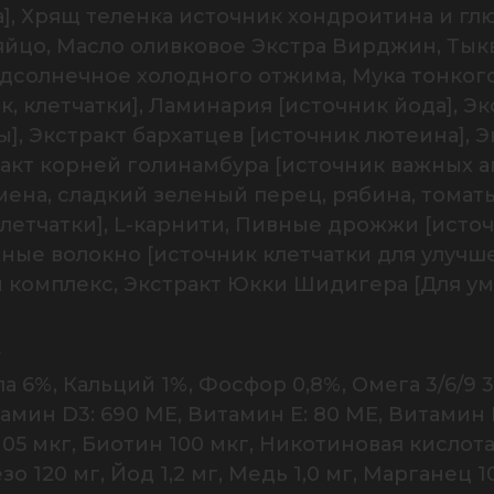
], Хрящ теленка источник хондроитина и глю
 яйцо, Масло оливковое Экстра Вирджин, Тык
солнечное холодного отжима, Мука тонкого
, клетчатки], Ламинария [источник йода], Эк
, Экстракт бархатцев [источник лютеина], Э
ракт корней голинамбура [источник важных а
ена, сладкий зеленый перец, рябина, томаты,
етчатки], L-карнити, Пивные дрожжи [источни
ые волокно [источник клетчатки для улучш
комплекс, Экстракт Юкки Шидигера [Для ум
А
ола 6%, Кальций 1%, Фосфор 0,8%, Омега 3/6/9
амин D3: 690 МЕ, Витамин Е: 80 МЕ, Витамин В1
 105 мкг, Биотин 100 мкг, Никотиновая кислота 
зо 120 мг, Йод 1,2 мг, Медь 1,0 мг, Марганец 10