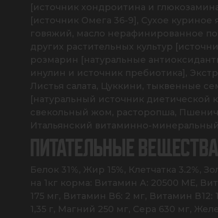
[источник хондроитина и глюкозамина
[источник Омега 36-9], Сухое куриное
говяжий, масло нерафинированное под
других растительных культур [источник
розмарин [натуральные антиоксиданты]
инулин и источник пребиотика], Экст
Листья салата, Цуккини, тыквенные сем
[натуральный источник диетической кл
свекольный жом, расторопша, Пшеничн
Итальянский витаминно-минеральный 
ПИТАТЕЛЬНЫЕ ВЕЩЕСТВ
Белок 31%, Жир 15%, Клетчатка 3.2%, З
на 1кг корма: Витамин А: 20500 МЕ, Вит
175 мг, Витамин В6: 2 мг, Витамин В12:
1,35 г, Магний 250 мг, Сера 630 мг, Желе