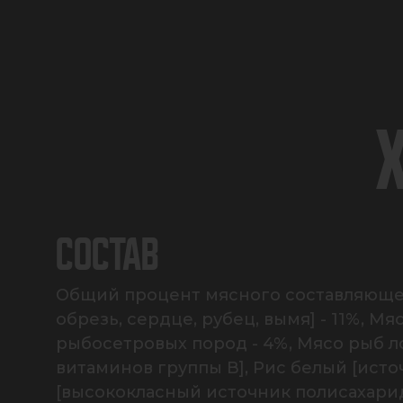
СОСТАВ
Общий процент мясного составляющего
обрезь, сердце, рубец, вымя] - 11%, 
рыбосетровых пород - 4%, Мясо рыб л
витаминов группы В], Рис белый [ист
[высококласный источник полисахари