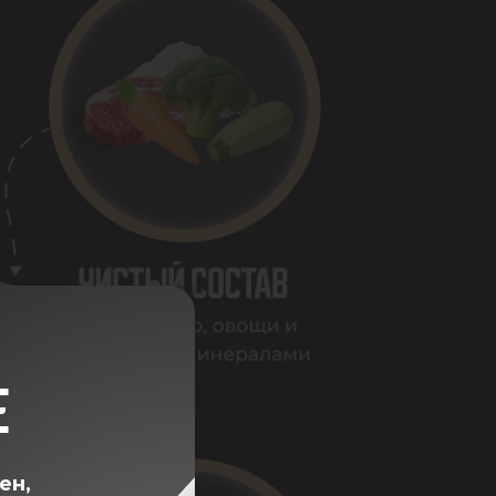
Е
ен,