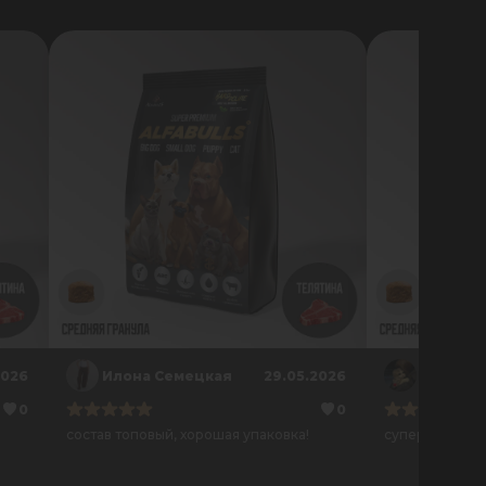
2026
Илона Семецкая
29.05.2026
0
0
состав топовый, хорошая упаковка!
супер! всё отл