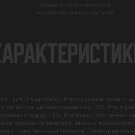
ХАРАКТЕРИСТИК
 - 52%. Подробнее: Мясо свежей телятины - 
Мясо телятины дегидрированное - 9%, Мясо ры
ососевых пород - 3%, Рис бурый [источник 
очник сложныхуглеводов, важных аминокислот
дов и «медпенныхуглеводов]. Дегидрирован