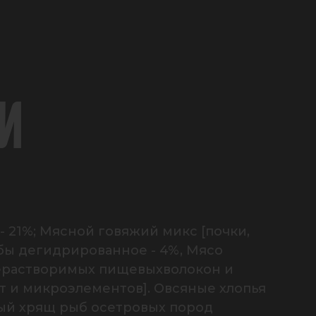
И
21%; Мясной говяжий микс [почки, 
бы дегидрированное - 4%, Мясо 
нерастворимых пищевыхволокон и 
 и микроэлементов]. Овсяные хлопья 
ый хрящ рыб осетровых пород 