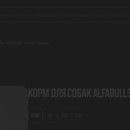
омнике
Собаки
Отзывы
Статьи
Курсы
Контакты и магазин
к AlfaBulls Hard Deluxe
КОРМ ДЛЯ СОБАК ALFABULLS
1.5КГ
3КГ
7КГ
15КГ