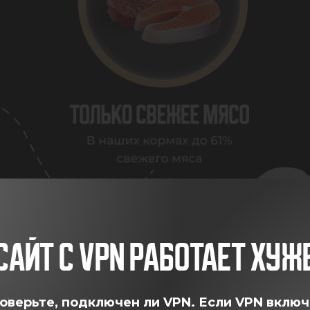
САЙТ С VPN РАБОТАЕТ ХУЖ
оверьте, подключен ли VPN.
Если VPN включ