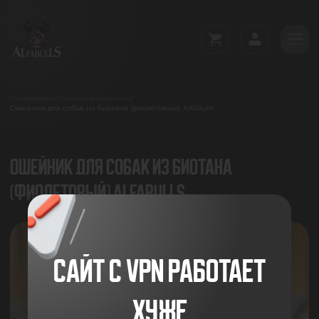
/
/
/
Главная
Каталог
Поводки и ошейники
Ошейник для собак из биотана (фиолетовый) AlfaBulls
ОШЕЙНИК ДЛЯ СОБАК ИЗ БИОТАНА
(ФИОЛЕТОВЫЙ) ALFABULLS
САЙТ С VPN РАБОТАЕТ
ХУЖЕ