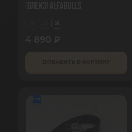
(Блейз) AlfaBulls
1.8М
2.5М
3М
4 890 ₽
ДОБАВИТЬ В КОРЗИНУ
new