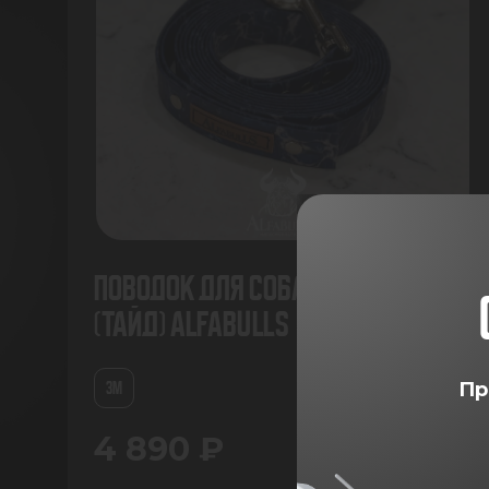
Поводок для собак из биотана
(Тайд) AlfaBulls
Пр
3М
4 890 ₽