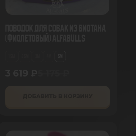
Поводок для собак из биотана
(фиолетовый) AlfaBulls
1.5М
2.5М
3М
4М
5М
3 619 ₽
5 175 ₽
ДОБАВИТЬ В КОРЗИНУ