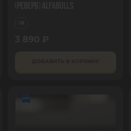
(Реверб) AlfaBulls
1.2М
3 890 ₽
ДОБАВИТЬ В КОРЗИНУ
new