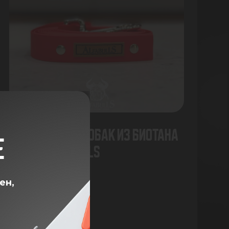
Поводок для собак из биотана
Е
(Руби) AlfaBulls
ен,
3М
4 690 ₽