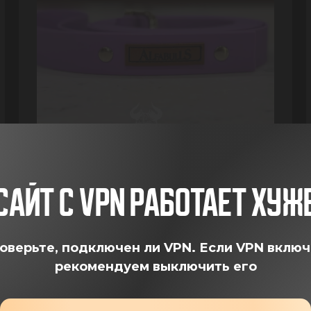
Поводок для собак из биотана
САЙТ С VPN РАБОТАЕТ ХУЖ
(Пинки) AlfaBulls
оверьте, подключен ли VPN.
Если VPN включ
3М
рекомендуем выключить его
4 690 ₽