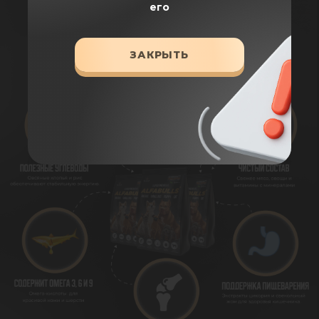
его
ЗАКРЫТЬ