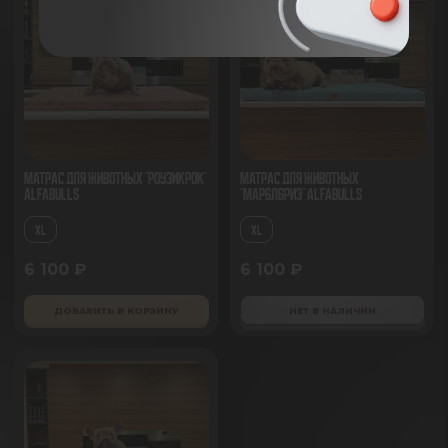
Матрас для животных "РоузиКрок"
Матрас для животных
AlfaBulls
"МарблБриз" AlfaBulls
XL
XL
6 100 ₽
6 100 ₽
ДОБАВИТЬ В КОРЗИНУ
НЕТ В НАЛИЧИИ