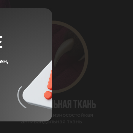
Е
ен,