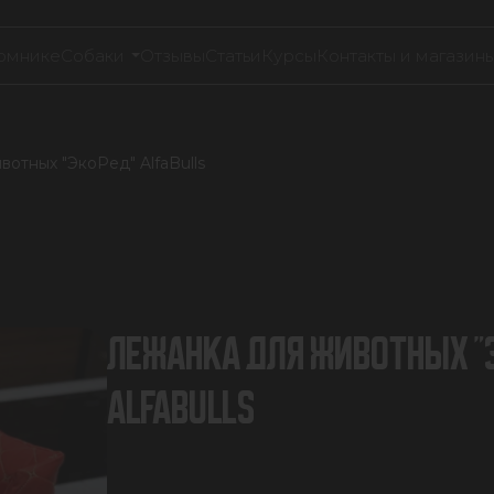
омнике
Собаки
Отзывы
Статьи
Курсы
Контакты и магазин
отных "ЭкоРед" AlfaBulls
ЛЕЖАНКА ДЛЯ ЖИВОТНЫХ "
ALFABULLS