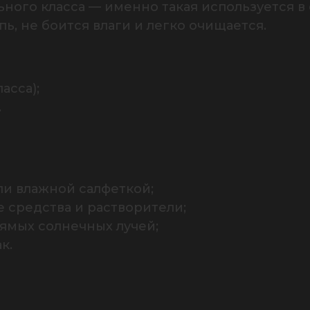
ного класса — именно такая используется в 
, не боится влаги и легко очищается.
сса);

.
ли влажной салфеткой;

средства и растворители;

ямых солнечных лучей;

к.