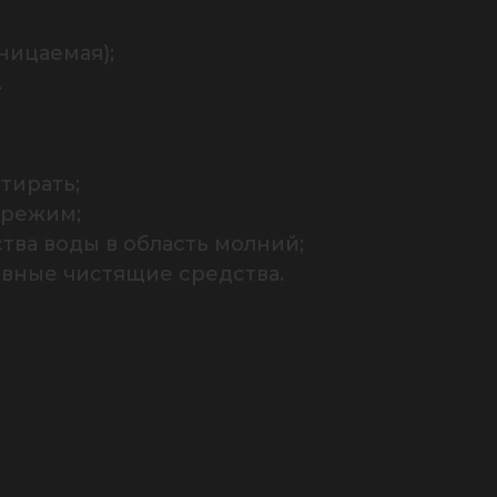
ицаемая);

.
ирать;

режим;

ва воды в область молний;

ивные чистящие средства.