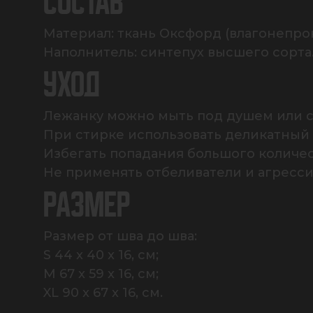
СОСТАВ
Материал: ткань Оксфорд (влагонепрон
Наполнитель: синтепух высшего сорта
УХОД
Лежанку можно мыть под душем или ст
При стирке использовать деликатный 
Избегать попадания большого количест
Не применять отбеливатели и агресс
РАЗМЕР
Размер от шва до шва: 

S 44 x 40 x 16, см;

M 67 x 59 x 16, см;

XL 90 x 67 x 16, см.