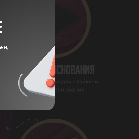
Е
ен,