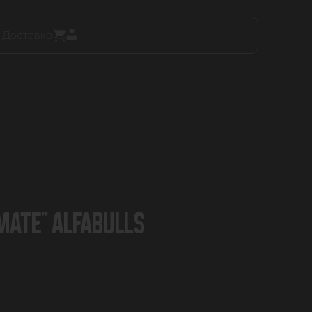
ы
Доставка
АТЕ" ALFABULLS