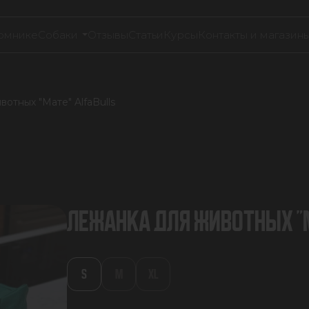
омнике
Собаки
Отзывы
Статьи
Курсы
Контакты и магазин
отных "Мате" AlfaBulls
ЛЕЖАНКА ДЛЯ ЖИВОТНЫХ "М
S
M
XL