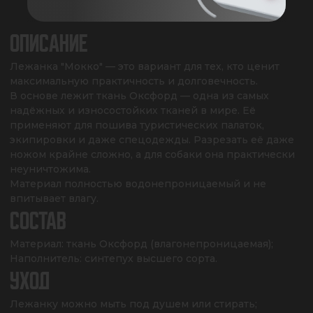
ОПИСАНИЕ
Лежанка "Мокко" — это вариант для тех, кто ценит 
максимальную практичность и долговечность.

В основе лежит ткань Оксфорд — одна из самых 
надёжных и износостойких тканей в мире. Её 
применяют для пошива туристических палаток, 
экипировки и даже спецодежды. Разрезать её даже 
ножом крайне сложно, а для собаки она практически 
неуничтожима.

Материал полностью водонепроницаемый и не 
впитывает влагу.
СОСТАВ
Материал: ткань Оксфорд (влагонепроницаемая);

Наполнитель: синтепух высшего сорта.
УХОД
Лежанку можно мыть под душем или стирать;
