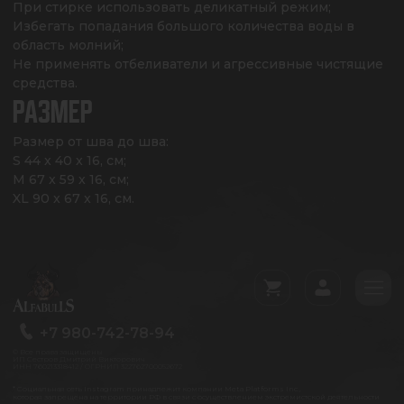
При стирке использовать деликатный режим;

Избегать попадания большого количества воды в 
область молний;

Не применять отбеливатели и агрессивные чистящие 
средства.
РАЗМЕР
Размер от шва до шва: 

S 44 x 40 x 16, см;

M 67 x 59 x 16, см;

XL 90 x 67 x 16, см.
+7 980-742-78-94
© Все права защищены
ИП Сестров Дмитрий Викторович
ИНН 760213318412 / ОГРНИП 322762700052672
* Социальная сеть Instagram принадлежит компании Meta Platforms Inc.,
которая запрещена на территории РФ в связи с осуществлением экстремистской деятельности