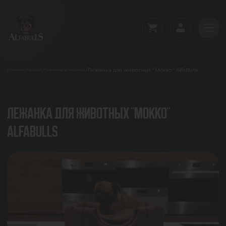
Лежанка для животных "Мокко" AlfaBulls
/
/
/
Главная
Каталог
Лежанки и матрасы
ЛЕЖАНКА ДЛЯ ЖИВОТНЫХ "МОККО"
ALFABULLS